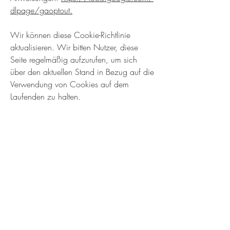
dlpage/gaoptout.
Wir können diese Cookie-Richtlinie
aktualisieren. Wir bitten Nutzer, diese
Seite regelmäßig aufzurufen, um sich
über den aktuellen Stand in Bezug auf die
Verwendung von Cookies auf dem
Laufenden zu halten.
KOPFKUNST
by Pamela Putscher
Rainerstr. 4
4952 Weng